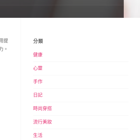
用提
分類
力。
健康
心靈
手作
日記
時尚穿搭
流行美妝
生活