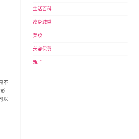
生活百科
瘦身減重
美妝
美容保養
親子
是不
種形
可以