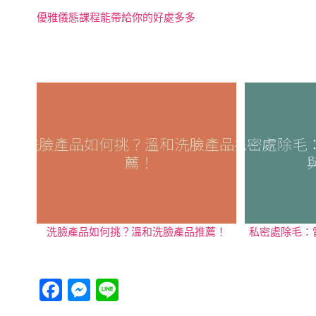
優雅儀態課程能帶給你的好處多多
洗臉產品如何挑？溫和洗臉產品推薦！
私密處除毛：
F
M
Li
a
e
n