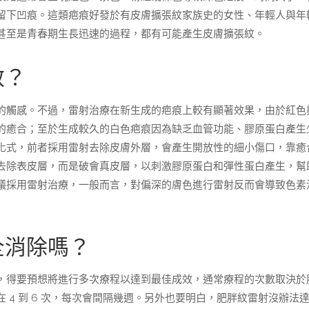
留下凹痕。這類疤痕好發於有皮膚擴張紋家族史的女性、年輕人與年
甚至是青春期生長迅速的過程，都有可能產生皮膚擴張紋。
效？
的觸感。不過，雷射治療在新生成的疤痕上較有顯著效果，由於紅色
的癒合；至於生成較久的白色疤痕因為缺乏血管功能、膠原蛋白產生
化式，前者採用雷射去除皮膚外層，會產生開放性的細小傷口，靠癒
去除表皮層，而是破會真皮層，以刺激膠原蛋白和彈性蛋白產生，幫
議採用雷射治療，一般而言，對偏深的膚色進行雷射反而會導致色素
全消除嗎？
，得要預想將進行多次療程以達到最佳成效，通常療程的次數取決於
4 到 6 次，每次會間隔幾週。另外也要明白，肥胖紋雷射沒辦法