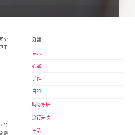
完全
分類
更了
健康
心靈
手作
日記
時尚穿搭
流行美妝
，與
生活
會慢