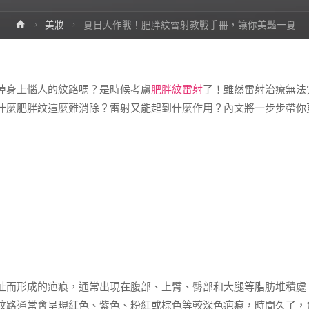
Home
美妝
夏日大作戰！肥胖紋雷射教戰手冊，讓你美豔一夏
掉身上惱人的紋路嗎？是時候考慮
肥胖紋雷射
了！雖然雷射治療無法
什麼肥胖紋這麼難消除？雷射又能起到什麼作用？內文將一步步帶你
扯而形成的疤痕，通常出現在腹部、上臂、臀部和大腿等脂肪堆積處
紋路通常會呈現紅色、紫色、粉紅或棕色等較深色疤痕，時間久了，