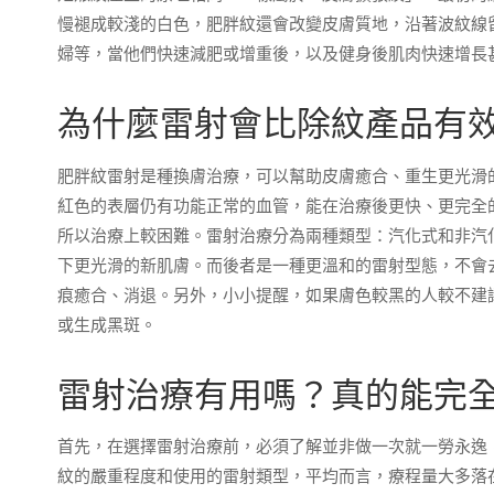
慢褪成較淺的白色，肥胖紋還會改變皮膚質地，沿著波紋線
婦等，當他們快速減肥或增重後，以及健身後肌肉快速增長
為什麼雷射會比除紋產品有
肥胖紋雷射是種換膚治療，可以幫助皮膚癒合、重生更光滑
紅色的表層仍有功能正常的血管，能在治療後更快、更完全
所以治療上較困難。雷射治療分為兩種類型：汽化式和非汽
下更光滑的新肌膚。而後者是一種更溫和的雷射型態，不會
痕癒合、消退。另外，小小提醒，如果膚色較黑的人較不建
或生成黑斑。
雷射治療有用嗎？真的能完
首先，在選擇雷射治療前，必須了解並非做一次就一勞永逸
紋的嚴重程度和使用的雷射類型，平均而言，療程量大多落在 