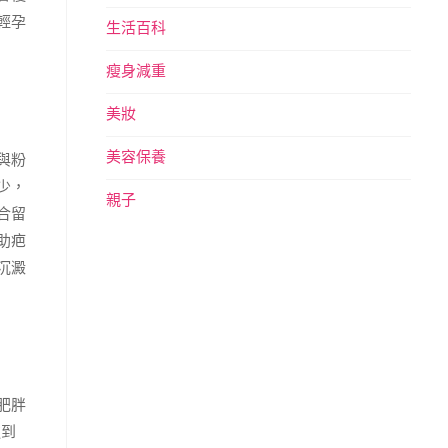
輕孕
生活百科
瘦身減重
美妝
美容保養
與粉
少，
親子
合留
助疤
沉澱
肥胖
達到