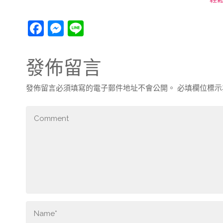
F
M
Li
a
e
n
c
ss
e
發佈留言
e
e
b
n
發佈留言必須填寫的電子郵件地址不會公開。
必填欄位標
o
g
o
er
k